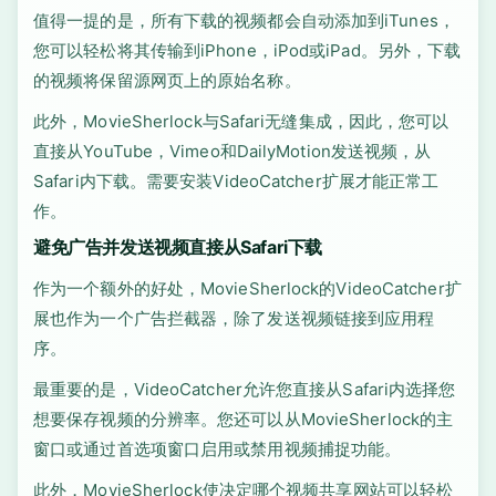
值得一提的是，所有下载的视频都会自动添加到iTunes，
您可以轻松将其传输到iPhone，iPod或iPad。另外，下载
的视频将保留源网页上的原始名称。
此外，MovieSherlock与Safari无缝集成，因此，您可以
直接从YouTube，Vimeo和DailyMotion发送视频，从
Safari内下载。需要安装VideoCatcher扩展才能正常工
作。
避免广告并发送视频直接从Safari下载
作为一个额外的好处，MovieSherlock的VideoCatcher扩
展也作为一个广告拦截器，除了发送视频链接到应用程
序。
最重要的是，VideoCatcher允许您直接从Safari内选择您
想要保存视频的分辨率。您还可以从MovieSherlock的主
窗口或通过首选项窗口启用或禁用视频捕捉功能。
此外，MovieSherlock使决定哪个视频共享网站可以轻松