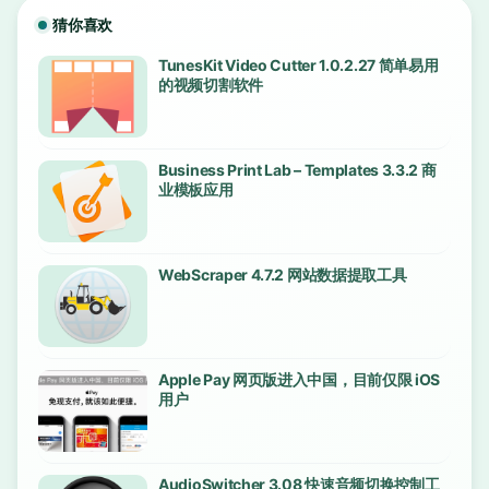
猜你喜欢
TunesKit Video Cutter 1.0.2.27 简单易用
的视频切割软件
Business Print Lab – Templates 3.3.2 商
业模板应用
WebScraper 4.7.2 网站数据提取工具
Apple Pay 网页版进入中国，目前仅限 iOS
用户
AudioSwitcher 3.08 快速音频切换控制工