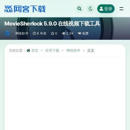
登录
全部
MovieSherlock 5.9.0 在线视频下载工具
网络软件
8 年前
0
2.3K
免费
当前位置：
首页
应用下载
网络软件
正文