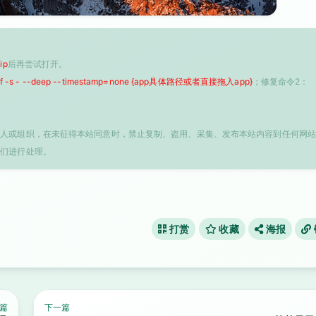
ip
后再尝试打开。
 -f -s - --deep --timestamp=none {app具体路径或者直接拖入app}
；修复命令2：
个人或组织，在未征得本站同意时，禁止复制、盗用、采集、发布本站内容到任何网站
我们进行处理。
打赏
收藏
海报
篇
下一篇