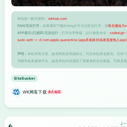
本站统一解压密码：
wkhub.com
DMG无法打开：
如果遇到下载的dmg文件无法双击打开，请
将后缀改为z
APP提示(已损坏)无法运行：
打开自带终端，运行修复命令：
codesign
sudo xattr -r -d com.apple.quarantine {app具体路径或者直接拖入app}
声明：
本站所有文章，如无特殊说明或标注，均为本站原创发布。任何
书籍等各类媒体平台。如若本站内容侵犯了原著者的合法权益，可联系
SiteSucker
WK网客下载
永久钻石
上一