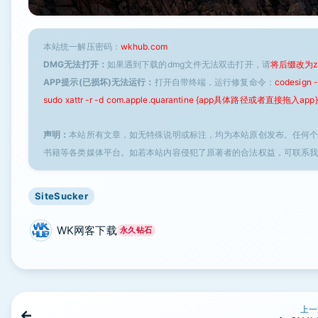
本站统一解压密码：
wkhub.com
DMG无法打开：
如果遇到下载的dmg文件无法双击打开，请
将后缀改为z
APP提示(已损坏)无法运行：
打开自带终端，运行修复命令：
codesign
sudo xattr -r -d com.apple.quarantine {app具体路径或者直接拖入app}
声明：
本站所有文章，如无特殊说明或标注，均为本站原创发布。任何
书籍等各类媒体平台。如若本站内容侵犯了原著者的合法权益，可联系
SiteSucker
WK网客下载
永久钻石
上一