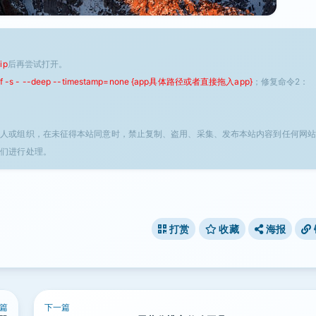
ip
后再尝试打开。
 -f -s - --deep --timestamp=none {app具体路径或者直接拖入app}
；修复命令2：
个人或组织，在未征得本站同意时，禁止复制、盗用、采集、发布本站内容到任何网站
我们进行处理。
打赏
收藏
海报
篇
下一篇