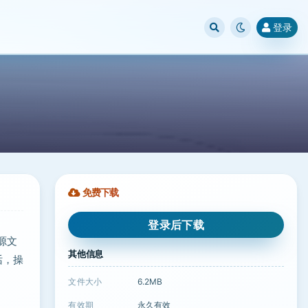
登录
免费下载
登录后下载
源文
其他信息
话，操
文件大小
6.2MB
有效期
永久有效