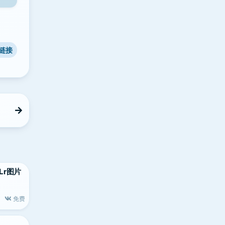
链接
S/Lr图片
免费