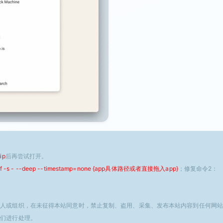
ip
后再尝试打开。
 -f -s - --deep --timestamp=none {app具体路径或者直接拖入app}
；修复命令2：
个人或组织，在未征得本站同意时，禁止复制、盗用、采集、发布本站内容到任何网站
我们进行处理。