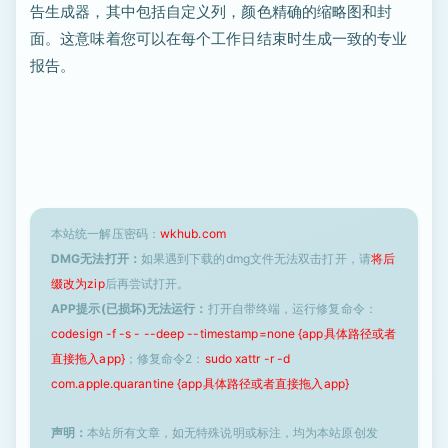
告生成器，其中包括自定义列，颜色精确的缩略图和封
面。这意味着您可以在每个工作日结束时生成一致的专业
报告。
本站统一解压密码：
wkhub.com
DMG无法打开：
如果遇到下载的dmg文件无法双击打开，请
将后
缀改为zip
后再尝试打开。
APP提示(已损坏)无法运行：
打开自带终端，运行修复命令：
codesign -f -s - --deep --timestamp=none {app具体路径或者
直接拖入app}
；修复命令2：
sudo xattr -r -d
com.apple.quarantine {app具体路径或者直接拖入app}
声明：
本站所有文章，如无特殊说明或标注，均为本站原创发