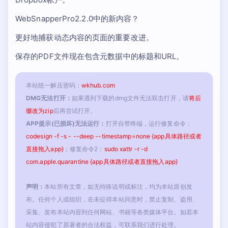
WebSnapperPro2.2.0中的新内容？
更好地捕获动态内容的页面的重要改进。
保存的PDF文件现在包含元数据中的标题和URL。
本站统一解压密码：
wkhub.com
DMG无法打开：
如果遇到下载的dmg文件无法双击打开，请
将后
缀改为zip
后再尝试打开。
APP提示(已损坏)无法运行：
打开自带终端，运行修复命令：
codesign -f -s - --deep --timestamp=none {app具体路径或者
直接拖入app}
；修复命令2：
sudo xattr -r -d
com.apple.quarantine {app具体路径或者直接拖入app}
声明：
本站所有文章，如无特殊说明或标注，均为本站原创发
布。任何个人或组织，在未征得本站同意时，禁止复制、盗用、
采集、发布本站内容到任何网站、书籍等各类媒体平台。如若本
站内容侵犯了原著者的合法权益，可联系我们进行处理。