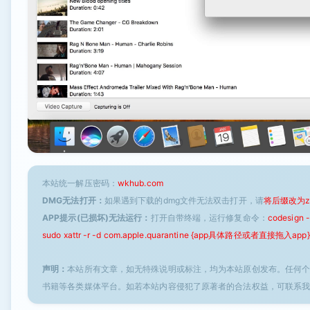
本站统一解压密码：
wkhub.com
DMG无法打开：
如果遇到下载的dmg文件无法双击打开，请
将后缀改为z
APP提示(已损坏)无法运行：
打开自带终端，运行修复命令：
codesign
sudo xattr -r -d com.apple.quarantine {app具体路径或者直接拖入app}
声明：
本站所有文章，如无特殊说明或标注，均为本站原创发布。任何
书籍等各类媒体平台。如若本站内容侵犯了原著者的合法权益，可联系