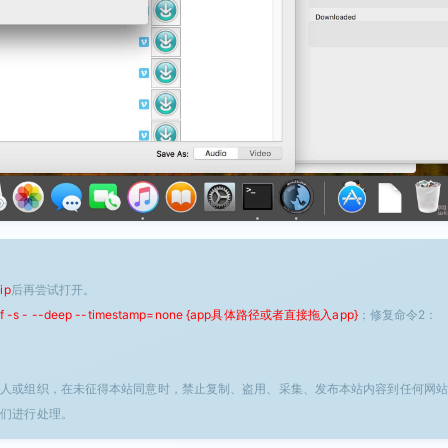
ip
后再尝试打开。
 -f -s - --deep --timestamp=none {app具体路径或者直接拖入app}
；修复命令2：
个人或组织，在未征得本站同意时，禁止复制、盗用、采集、发布本站内容到任何网站
我们进行处理。