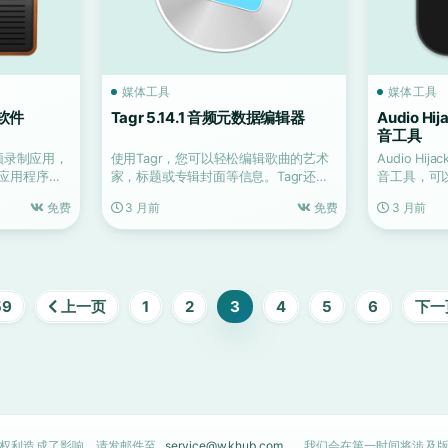
媒体工具
媒体工具
音软件
Tagr 5.14.1 音频元数据编辑器
Audio Hi
音工具
音频录制应用，
使用Tagr，您可以轻松编辑歌曲的艺术
Audio H
应用程序）
家，标题或专辑封面等信息。Tagr还允
音工具，可
许您控制文件的命...
过麦克风...
免费
3 月前
免费
3 月前
59
上一页
1
2
3
4
5
6
下一
的权利造成了影响，请发邮件至
service@wkhub.com
，我们会在第一时间将涉及版