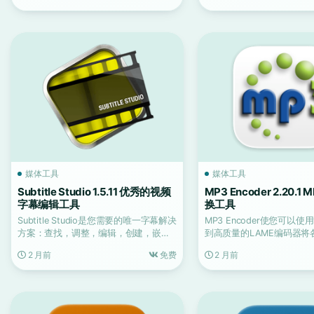
媒体工具
媒体工具
Subtitle Studio 1.5.11 优秀的视频
MP3 Encoder 2.20.
字幕编辑工具
换工具
Subtitle Studio是您需要的唯一字幕解决
MP3 Encoder使您可以
方案：查找，调整，编辑，创建，嵌
到高质量的LAME编码器将
入。一个...
式转换为MP...
2 月前
免费
2 月前