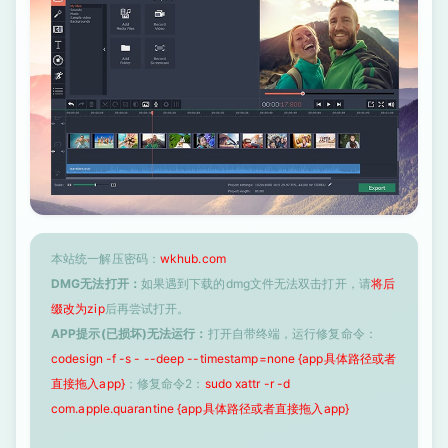
本站统一解压密码：
wkhub.com
DMG无法打开：
如果遇到下载的dmg文件无法双击打开，请
将后
缀改为zip
后再尝试打开。
APP提示(已损坏)无法运行：
打开自带终端，运行修复命令：
codesign -f -s - --deep --timestamp=none {app具体路径或者
直接拖入app}
；修复命令2：
sudo xattr -r -d
com.apple.quarantine {app具体路径或者直接拖入app}