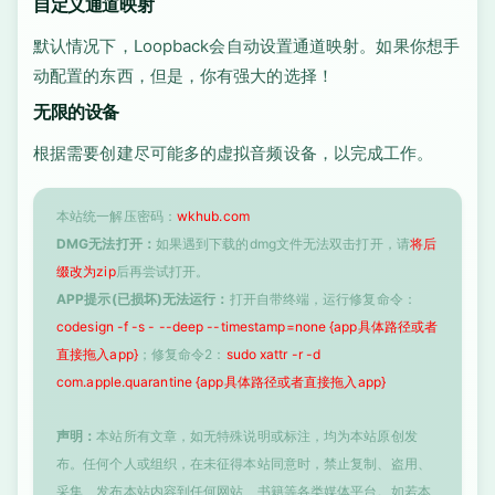
自定义通道映射
默认情况下，Loopback会自动设置通道映射。如果你想手
动配置的东西，但是，你有强大的选择！
无限的设备
根据需要创建尽可能多的虚拟音频设备，以完成工作。
本站统一解压密码：
wkhub.com
DMG无法打开：
如果遇到下载的dmg文件无法双击打开，请
将后
缀改为zip
后再尝试打开。
APP提示(已损坏)无法运行：
打开自带终端，运行修复命令：
codesign -f -s - --deep --timestamp=none {app具体路径或者
直接拖入app}
；修复命令2：
sudo xattr -r -d
com.apple.quarantine {app具体路径或者直接拖入app}
声明：
本站所有文章，如无特殊说明或标注，均为本站原创发
布。任何个人或组织，在未征得本站同意时，禁止复制、盗用、
采集、发布本站内容到任何网站、书籍等各类媒体平台。如若本