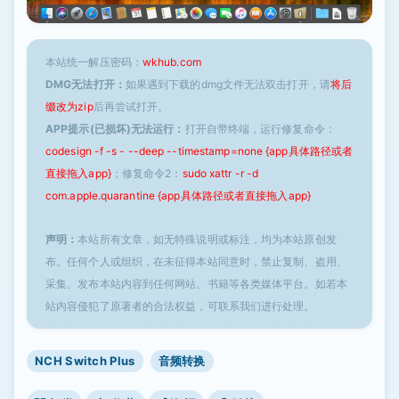
本站统一解压密码：
wkhub.com
DMG无法打开：
如果遇到下载的dmg文件无法双击打开，请
将后
缀改为zip
后再尝试打开。
APP提示(已损坏)无法运行：
打开自带终端，运行修复命令：
codesign -f -s - --deep --timestamp=none {app具体路径或者
直接拖入app}
；修复命令2：
sudo xattr -r -d
com.apple.quarantine {app具体路径或者直接拖入app}
声明：
本站所有文章，如无特殊说明或标注，均为本站原创发
布。任何个人或组织，在未征得本站同意时，禁止复制、盗用、
采集、发布本站内容到任何网站、书籍等各类媒体平台。如若本
站内容侵犯了原著者的合法权益，可联系我们进行处理。
NCH Switch Plus
音频转换