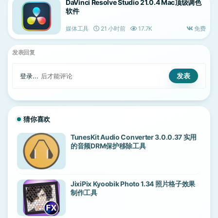
DaVinci Resolve Studio 21.0.4 Mac顶级调色
软件
媒体工具
21 小时前
17.7K
免费
发表回复
登录...
后才能评论
猜你喜欢
TunesKit Audio Converter 3.0.0.37 实用
的音频DRM保护移除工具
JixiPix Kyoobik Photo 1.34 照片格子效果
制作工具