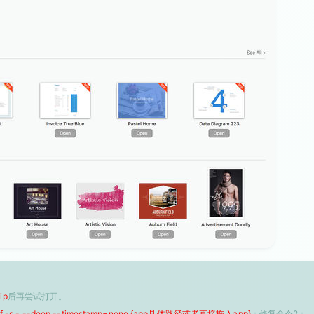
ip
后再尝试打开。
 -f -s - --deep --timestamp=none {app具体路径或者直接拖入app}
；修复命令2：