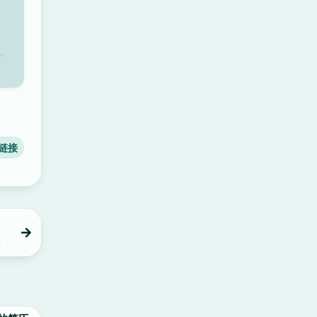
、
链接
频