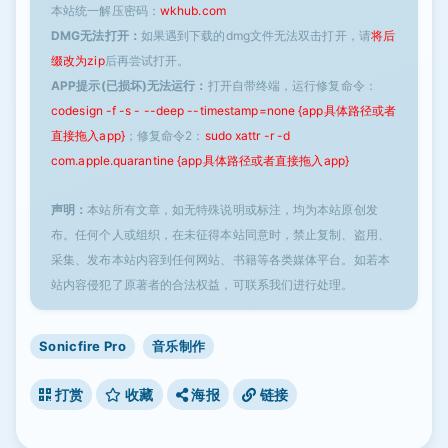
本站统一解压密码：
wkhub.com
DMG无法打开：
如果遇到下载的dmg文件无法双击打开，请
将后
缀改为zip
后再尝试打开。
APP提示(已损坏)无法运行：
打开自带终端，运行修复命令：
codesign -f -s - --deep --timestamp=none {app具体路径或者
直接拖入app}
；修复命令2：
sudo xattr -r -d
com.apple.quarantine {app具体路径或者直接拖入app}
声明：
本站所有文章，如无特殊说明或标注，均为本站原创发
布。任何个人或组织，在未征得本站同意时，禁止复制、盗用、
采集、发布本站内容到任何网站、书籍等各类媒体平台。如若本
站内容侵犯了原著者的合法权益，可联系我们进行处理。
Sonicfire Pro
音乐制作
打赏
收藏
海报
链接