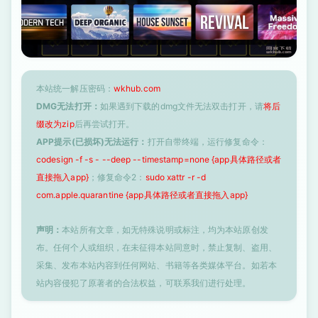
本站统一解压密码：
wkhub.com
DMG无法打开：
如果遇到下载的dmg文件无法双击打开，请
将后
缀改为zip
后再尝试打开。
APP提示(已损坏)无法运行：
打开自带终端，运行修复命令：
codesign -f -s - --deep --timestamp=none {app具体路径或者
直接拖入app}
；修复命令2：
sudo xattr -r -d
com.apple.quarantine {app具体路径或者直接拖入app}
声明：
本站所有文章，如无特殊说明或标注，均为本站原创发
布。任何个人或组织，在未征得本站同意时，禁止复制、盗用、
采集、发布本站内容到任何网站、书籍等各类媒体平台。如若本
站内容侵犯了原著者的合法权益，可联系我们进行处理。