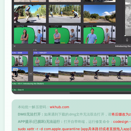
本站统一解压密码：
wkhub.com
DMG无法打开：
如果遇到下载的dmg文件无法双击打开，请
将后缀改为z
APP提示(已损坏)无法运行：
打开自带终端，运行修复命令：
codesign
sudo xattr -r -d com.apple.quarantine {app具体路径或者直接拖入app}