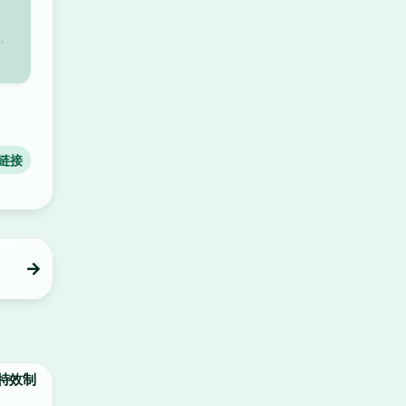
、
链接
辑和特效制