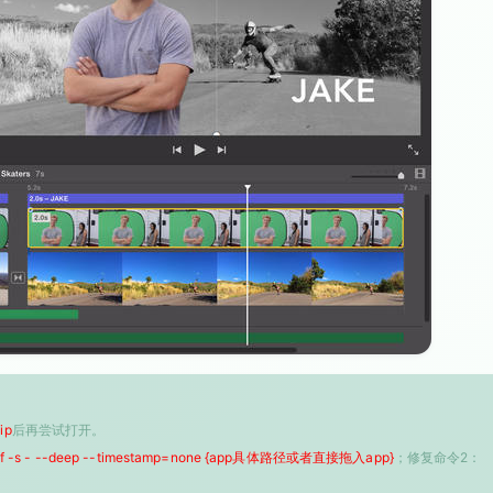
ip
后再尝试打开。
 -f -s - --deep --timestamp=none {app具体路径或者直接拖入app}
；修复命令2：