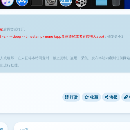
ip
后再尝试打开。
 -f -s - --deep --timestamp=none {app具体路径或者直接拖入app}
；修复命令2：
个人或组织，在未征得本站同意时，禁止复制、盗用、采集、发布本站内容到任何网站
我们进行处理。
打赏
收藏
海报
篇
下一篇