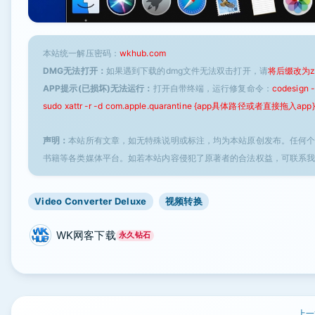
本站统一解压密码：
wkhub.com
DMG无法打开：
如果遇到下载的dmg文件无法双击打开，请
将后缀改为z
APP提示(已损坏)无法运行：
打开自带终端，运行修复命令：
codesign
sudo xattr -r -d com.apple.quarantine {app具体路径或者直接拖入app}
声明：
本站所有文章，如无特殊说明或标注，均为本站原创发布。任何
书籍等各类媒体平台。如若本站内容侵犯了原著者的合法权益，可联系
Video Converter Deluxe
视频转换
WK网客下载
永久钻石
上一