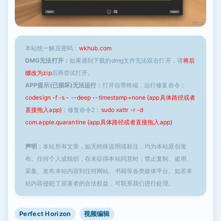
本站统一解压密码：
wkhub.com
DMG无法打开：
如果遇到下载的dmg文件无法双击打开，请
将后
缀改为zip
后再尝试打开。
APP提示(已损坏)无法运行：
打开自带终端，运行修复命令：
codesign -f -s - --deep --timestamp=none {app具体路径或者
直接拖入app}
；修复命令2：
sudo xattr -r -d
com.apple.quarantine {app具体路径或者直接拖入app}
声明：
本站所有文章，如无特殊说明或标注，均为本站原创发
布。任何个人或组织，在未征得本站同意时，禁止复制、盗用、
采集、发布本站内容到任何网站、书籍等各类媒体平台。如若本
站内容侵犯了原著者的合法权益，可联系我们进行处理。
Perfect Horizo​​n
视频编辑