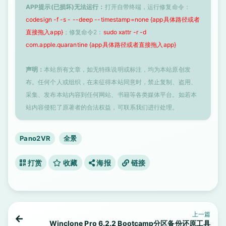
APP提示(已损坏)无法运行：
打开自带终端，运行修复命令：
codesign -f -s - --deep --timestamp=none {app具体路径或者
直接拖入app}
；修复命令2：
sudo xattr -r -d
com.apple.quarantine {app具体路径或者直接拖入app}
声明：
本站所有文章，如无特殊说明或标注，均为本站原创发
布。任何个人或组织，在未征得本站同意时，禁止复制、盗用、
采集、发布本站内容到任何网站、书籍等各类媒体平台。如若本
站内容侵犯了原著者的合法权益，可联系我们进行处理。
Pano2VR
全景
打赏
收藏
海报
链接
上一篇
Winclone Pro 6.2.2 Bootcamp分区备份还原工具