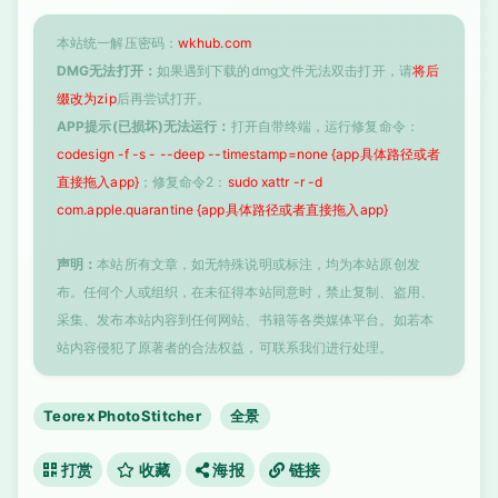
本站统一解压密码：
wkhub.com
DMG无法打开：
如果遇到下载的dmg文件无法双击打开，请
将后
缀改为zip
后再尝试打开。
APP提示(已损坏)无法运行：
打开自带终端，运行修复命令：
codesign -f -s - --deep --timestamp=none {app具体路径或者
直接拖入app}
；修复命令2：
sudo xattr -r -d
com.apple.quarantine {app具体路径或者直接拖入app}
声明：
本站所有文章，如无特殊说明或标注，均为本站原创发
布。任何个人或组织，在未征得本站同意时，禁止复制、盗用、
采集、发布本站内容到任何网站、书籍等各类媒体平台。如若本
站内容侵犯了原著者的合法权益，可联系我们进行处理。
Teorex PhotoStitcher
全景
打赏
收藏
海报
链接