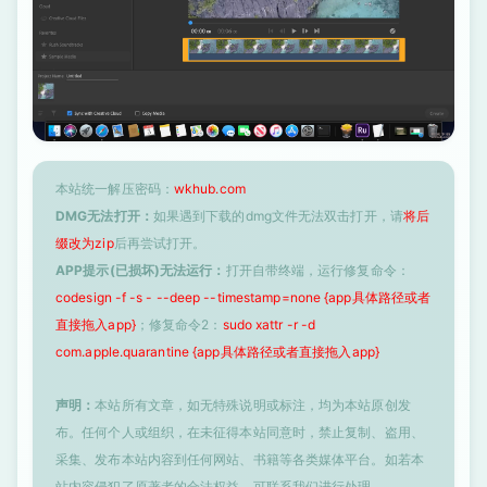
本站统一解压密码：
wkhub.com
DMG无法打开：
如果遇到下载的dmg文件无法双击打开，请
将后
缀改为zip
后再尝试打开。
APP提示(已损坏)无法运行：
打开自带终端，运行修复命令：
codesign -f -s - --deep --timestamp=none {app具体路径或者
直接拖入app}
；修复命令2：
sudo xattr -r -d
com.apple.quarantine {app具体路径或者直接拖入app}
声明：
本站所有文章，如无特殊说明或标注，均为本站原创发
布。任何个人或组织，在未征得本站同意时，禁止复制、盗用、
采集、发布本站内容到任何网站、书籍等各类媒体平台。如若本
站内容侵犯了原著者的合法权益，可联系我们进行处理。