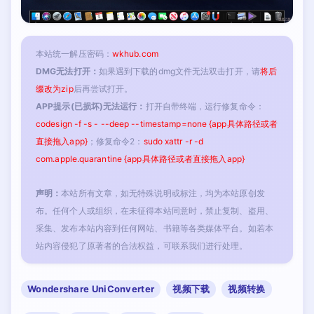
本站统一解压密码：
wkhub.com
DMG无法打开：
如果遇到下载的dmg文件无法双击打开，请
将后
缀改为zip
后再尝试打开。
APP提示(已损坏)无法运行：
打开自带终端，运行修复命令：
codesign -f -s - --deep --timestamp=none {app具体路径或者
直接拖入app}
；修复命令2：
sudo xattr -r -d
com.apple.quarantine {app具体路径或者直接拖入app}
声明：
本站所有文章，如无特殊说明或标注，均为本站原创发
布。任何个人或组织，在未征得本站同意时，禁止复制、盗用、
采集、发布本站内容到任何网站、书籍等各类媒体平台。如若本
站内容侵犯了原著者的合法权益，可联系我们进行处理。
Wondershare UniConverter
视频下载
视频转换