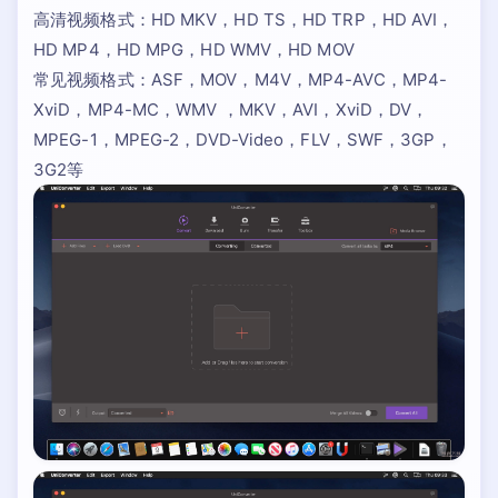
高清视频格式：HD MKV，HD TS，HD TRP，HD AVI，
HD MP4，HD MPG，HD WMV，HD MOV
常见视频格式：ASF，MOV，M4V，MP4-AVC，MP4-
XviD，MP4-MC，WMV ，MKV，AVI，XviD，DV，
MPEG-1，MPEG-2，DVD-Video，FLV，SWF，3GP，
3G2等