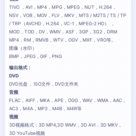
TIVO ，AVI，MP4，MPG，MPEG，NUT，H.264，
NSV，VOB，MOV，FLV，MKV，MTS / M2TS / TS / TP
/ TRP（AVCHD，H.264，VC-1，MPEG-2 HD） ，
MOD，TOD，DV，WMV，ASF，3GP，3G2，DRM
MP4，RM，RMVB，WTV，OGV，MXF，VRO等。
图像（水印）
BMP，JPEG，GIF，PNG
输出格式：
DVD
DVD光盘， ISO文件，DVD文件夹
音频
FLAC，AIFF，MKA，APE，OGG，WAV，WMA，AAC，
AC3，M4A，MP3，M4B，M4R等
视频
3D视频格式：3D MP4,3D WMV，3D AVI，3D MKV，
3D YouTube视频