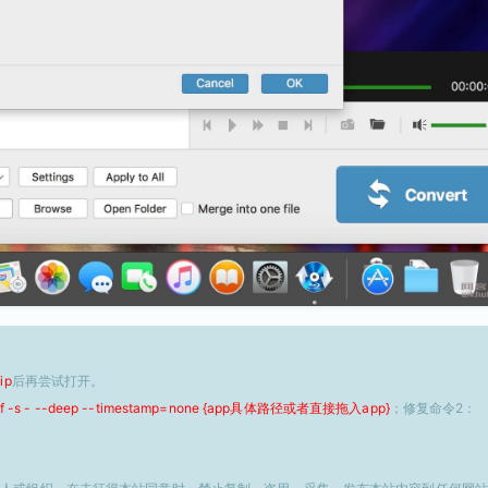
ip
后再尝试打开。
 -f -s - --deep --timestamp=none {app具体路径或者直接拖入app}
；修复命令2：