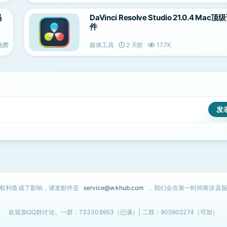
码
DaVinci Resolve Studio 21.0.4 Ma
件
免费
媒体工具
2 天前
17.7K
的权利造成了影响，请发邮件至
service@wkhub.com
，我们会在第一时间将涉及版
欢迎加QQ群讨论。一群：733308953（已满）| 二群：905902274（可加）