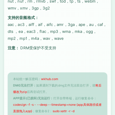
nut，nuf，rm，rmvb，swf，tod，tp，ts，webm，
wmv，xmv，3gp，3g2
支持的音频格式：
aac，ac3，aiff，aif，aifc，amr，3ga，ape，au，caf，
dts ，ea，eac3，flac，mp3，wma，mka，ogg，
mp2，mp1，m4a，wav，wave
注意：
DRM受保护不受支持
本站统一解压密码：
wkhub.com
DMG无法打开：
如果遇到下载的dmg文件无法双击打开，请
将后
缀改为zip
后再尝试打开。
APP提示(已损坏)无法运行：
打开自带终端，运行修复命令：
codesign -f -s - --deep --timestamp=none {app具体路径或者
直接拖入app}
；修复命令2：
sudo xattr -r -d