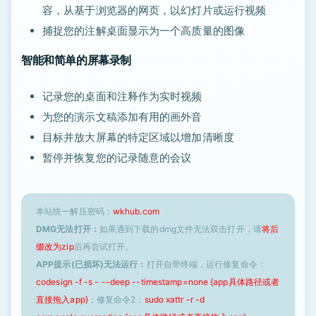
容，从基于浏览器的网页，以幻灯片或运行视频
捕捉您的注解桌面显示为一个高质量的图像
智能和简单的屏幕录制
记录您的桌面和注释作为实时视频
为您的演示文稿添加有用的画外音
目标并放大屏幕的特定区域以增加清晰度
暂停并恢复您的记录随意的会议
本站统一解压密码：
wkhub.com
DMG无法打开：
如果遇到下载的dmg文件无法双击打开，请
将后
缀改为zip
后再尝试打开。
APP提示(已损坏)无法运行：
打开自带终端，运行修复命令：
codesign -f -s - --deep --timestamp=none {app具体路径或者
直接拖入app}
；修复命令2：
sudo xattr -r -d