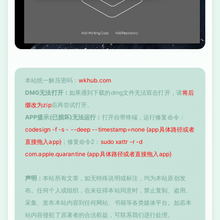
本站统一解压密码：
wkhub.com
DMG无法打开：
如果遇到下载的dmg文件无法双击打开，请
将后
缀改为zip
后再尝试打开。
APP提示(已损坏)无法运行：
打开自带终端，运行修复命令：
codesign -f -s - --deep --timestamp=none {app具体路径或者
直接拖入app}
；修复命令2：
sudo xattr -r -d
com.apple.quarantine {app具体路径或者直接拖入app}
声明：
本站所有文章，如无特殊说明或标注，均为本站原创发
布。任何个人或组织，在未征得本站同意时，禁止复制、盗用、
采集、发布本站内容到任何网站、书籍等各类媒体平台。如若本
站内容侵犯了原著者的合法权益，可联系我们进行处理。