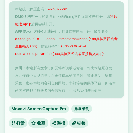
本站统一解压密码：
wkhub.com
DMG无法打开：
如果遇到下载的dmg文件无法双击打开，请
将后
缀改为zip
后再尝试打开。
APP提示(已损坏)无法运行：
打开自带终端，运行修复命令：
codesign -f -s - --deep --timestamp=none {app具体路径或者
直接拖入app}
；修复命令2：
sudo xattr -r -d
com.apple.quarantine {app具体路径或者直接拖入app}
声明：
本站所有文章，如无特殊说明或标注，均为本站原创发
布。任何个人或组织，在未征得本站同意时，禁止复制、盗用、
采集、发布本站内容到任何网站、书籍等各类媒体平台。如若本
站内容侵犯了原著者的合法权益，可联系我们进行处理。
Movavi Screen Capture Pro
屏幕录制
打赏
收藏
海报
链接