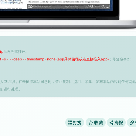
ip
后再尝试打开。
 -f -s - --deep --timestamp=none {app具体路径或者直接拖入app}
；修复命令2：
个人或组织，在未征得本站同意时，禁止复制、盗用、采集、发布本站内容到任何网站
我们进行处理。
打赏
收藏
海报