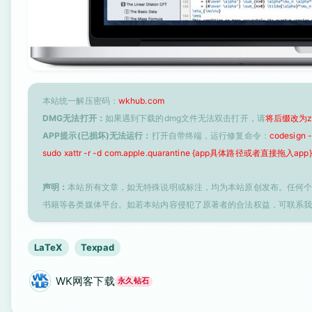
本站统一解压密码：
wkhub.com
DMG无法打开：
如果遇到下载的dmg文件无法双击打开，请
将后缀改为z
APP提示(已损坏)无法运行：
打开自带终端，运行修复命令：
codesign
sudo xattr -r -d com.apple.quarantine {app具体路径或者直接拖入app}
声明：
本站所有文章，如无特殊说明或标注，均为本站原创发布。任何
书籍等各类媒体平台。如若本站内容侵犯了原著者的合法权益，可联系
LaTeX
Texpad
WK网客下载
永久钻石