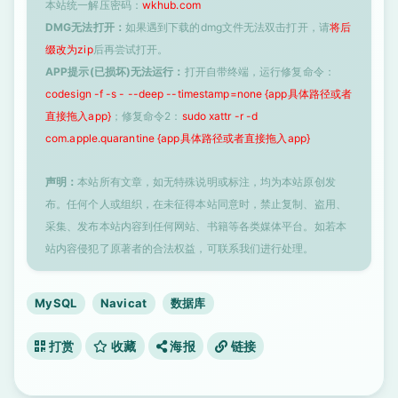
本站统一解压密码：
wkhub.com
DMG无法打开：
如果遇到下载的dmg文件无法双击打开，请
将后
缀改为zip
后再尝试打开。
APP提示(已损坏)无法运行：
打开自带终端，运行修复命令：
codesign -f -s - --deep --timestamp=none {app具体路径或者
直接拖入app}
；修复命令2：
sudo xattr -r -d
com.apple.quarantine {app具体路径或者直接拖入app}
声明：
本站所有文章，如无特殊说明或标注，均为本站原创发
布。任何个人或组织，在未征得本站同意时，禁止复制、盗用、
采集、发布本站内容到任何网站、书籍等各类媒体平台。如若本
站内容侵犯了原著者的合法权益，可联系我们进行处理。
MySQL
Navicat
数据库
打赏
收藏
海报
链接