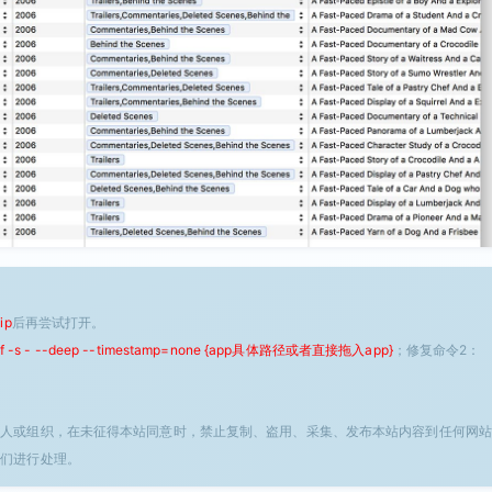
ip
后再尝试打开。
 -f -s - --deep --timestamp=none {app具体路径或者直接拖入app}
；修复命令2：
个人或组织，在未征得本站同意时，禁止复制、盗用、采集、发布本站内容到任何网站
我们进行处理。