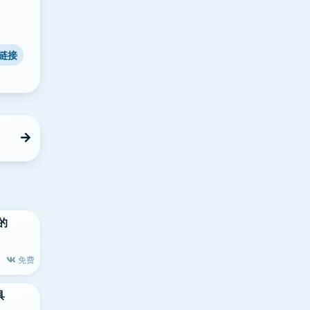
链接
大的
免费
具