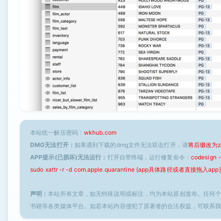
本站统一解压密码：
wkhub.com
DMG无法打开：
如果遇到下载的dmg文件无法双击打开，请
将后缀改为z
APP提示(已损坏)无法运行：
打开自带终端，运行修复命令：
codesign
sudo xattr -r -d com.apple.quarantine {app具体路径或者直接拖入app}
声明：
本站所有文章，如无特殊说明或标注，均为本站原创发布。任何
书籍等各类媒体平台。如若本站内容侵犯了原著者的合法权益，可联系