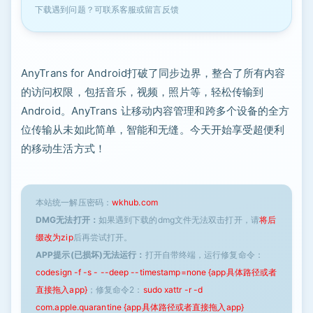
下载遇到问题？可联系客服或留言反馈
AnyTrans for Android打破了同步边界，整合了所有内容
的访问权限，包括音乐，视频，照片等，轻松传输到
Android。AnyTrans 让移动内容管理和跨多个设备的全方
位传输从未如此简单，智能和无缝。今天开始享受超便利
的移动生活方式！
本站统一解压密码：
wkhub.com
DMG无法打开：
如果遇到下载的dmg文件无法双击打开，请
将后
缀改为zip
后再尝试打开。
APP提示(已损坏)无法运行：
打开自带终端，运行修复命令：
codesign -f -s - --deep --timestamp=none {app具体路径或者
直接拖入app}
；修复命令2：
sudo xattr -r -d
com.apple.quarantine {app具体路径或者直接拖入app}