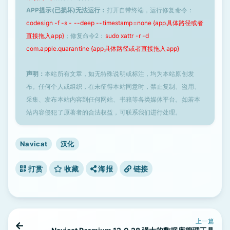
APP提示(已损坏)无法运行：
打开自带终端，运行修复命令：
codesign -f -s - --deep --timestamp=none {app具体路径或者
直接拖入app}
；修复命令2：
sudo xattr -r -d
com.apple.quarantine {app具体路径或者直接拖入app}
声明：
本站所有文章，如无特殊说明或标注，均为本站原创发
布。任何个人或组织，在未征得本站同意时，禁止复制、盗用、
采集、发布本站内容到任何网站、书籍等各类媒体平台。如若本
站内容侵犯了原著者的合法权益，可联系我们进行处理。
Navicat
汉化
打赏
收藏
海报
链接
上一篇