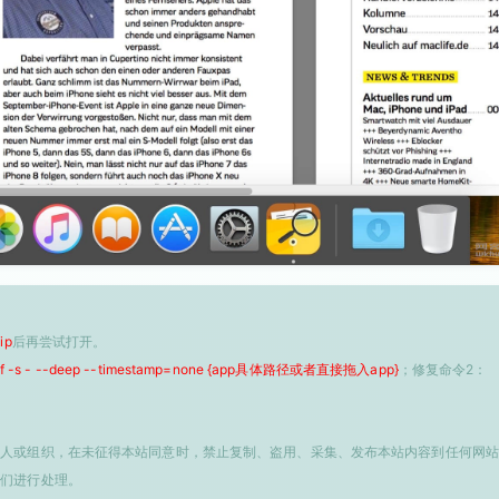
ip
后再尝试打开。
 -f -s - --deep --timestamp=none {app具体路径或者直接拖入app}
；修复命令2：
个人或组织，在未征得本站同意时，禁止复制、盗用、采集、发布本站内容到任何网站
我们进行处理。