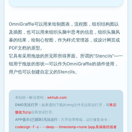
OmniGraffle可以用来绘制图表，流程图，组织结构图以
及插图，也可以用来组织头脑中思考的信息，组织头脑风
暴的结果，绘制心智图，作为样式管理器，或设计网页或
PDF文档的原型。
它具有采用拖放的所见即所得界面。所谓的”Stencils”—一
组用于拖放的形状—可以作为OmniGraffle的插件使用，
用户也可以创建自定义的Stencils。
本站统一解压密码：
wkhub.com
DMG无法打开：
如果遇到下载的dmg文件无法双击打开，请
将后
缀改为zip
后再尝试打开。
APP提示(已损坏)无法运行：
打开自带终端，运行修复命令：
codesign -f -s - --deep --timestamp=none {app具体路径或者