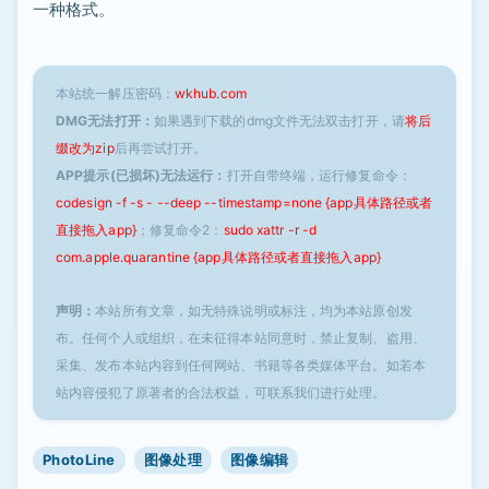
一种格式。
本站统一解压密码：
wkhub.com
DMG无法打开：
如果遇到下载的dmg文件无法双击打开，请
将后
缀改为zip
后再尝试打开。
APP提示(已损坏)无法运行：
打开自带终端，运行修复命令：
codesign -f -s - --deep --timestamp=none {app具体路径或者
直接拖入app}
；修复命令2：
sudo xattr -r -d
com.apple.quarantine {app具体路径或者直接拖入app}
声明：
本站所有文章，如无特殊说明或标注，均为本站原创发
布。任何个人或组织，在未征得本站同意时，禁止复制、盗用、
采集、发布本站内容到任何网站、书籍等各类媒体平台。如若本
站内容侵犯了原著者的合法权益，可联系我们进行处理。
PhotoLine
图像处理
图像编辑