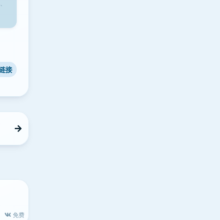
、
链接
免费