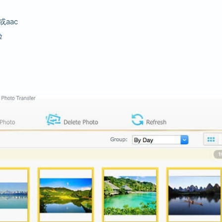
aac
验