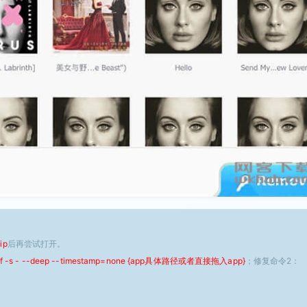
ip
后再尝试打开。
 -f -s - --deep --timestamp=none {app具体路径或者直接拖入app}
；修复命令2：