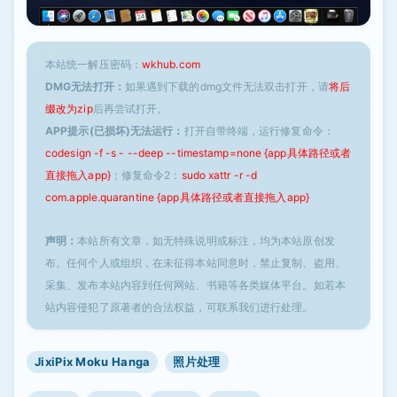
本站统一解压密码：
wkhub.com
DMG无法打开：
如果遇到下载的dmg文件无法双击打开，请
将后
缀改为zip
后再尝试打开。
APP提示(已损坏)无法运行：
打开自带终端，运行修复命令：
codesign -f -s - --deep --timestamp=none {app具体路径或者
直接拖入app}
；修复命令2：
sudo xattr -r -d
com.apple.quarantine {app具体路径或者直接拖入app}
声明：
本站所有文章，如无特殊说明或标注，均为本站原创发
布。任何个人或组织，在未征得本站同意时，禁止复制、盗用、
采集、发布本站内容到任何网站、书籍等各类媒体平台。如若本
站内容侵犯了原著者的合法权益，可联系我们进行处理。
JixiPix Moku Hanga
照片处理