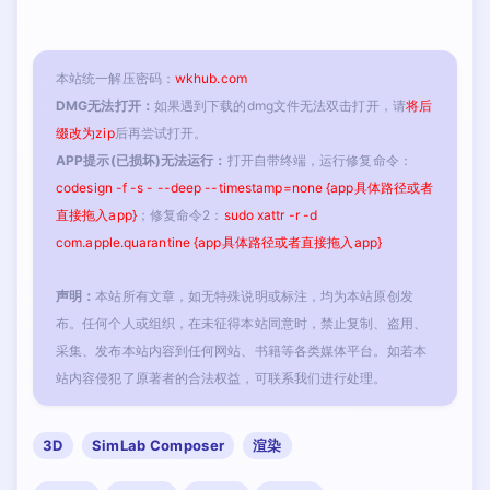
本站统一解压密码：
wkhub.com
DMG无法打开：
如果遇到下载的dmg文件无法双击打开，请
将后
缀改为zip
后再尝试打开。
APP提示(已损坏)无法运行：
打开自带终端，运行修复命令：
codesign -f -s - --deep --timestamp=none {app具体路径或者
直接拖入app}
；修复命令2：
sudo xattr -r -d
com.apple.quarantine {app具体路径或者直接拖入app}
声明：
本站所有文章，如无特殊说明或标注，均为本站原创发
布。任何个人或组织，在未征得本站同意时，禁止复制、盗用、
采集、发布本站内容到任何网站、书籍等各类媒体平台。如若本
站内容侵犯了原著者的合法权益，可联系我们进行处理。
3D
SimLab Composer
渲染