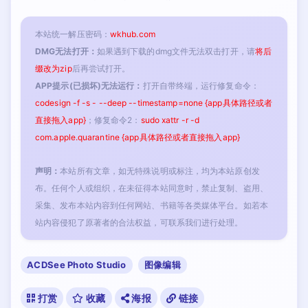
本站统一解压密码：
wkhub.com
DMG无法打开：
如果遇到下载的dmg文件无法双击打开，请
将后
缀改为zip
后再尝试打开。
APP提示(已损坏)无法运行：
打开自带终端，运行修复命令：
codesign -f -s - --deep --timestamp=none {app具体路径或者
直接拖入app}
；修复命令2：
sudo xattr -r -d
com.apple.quarantine {app具体路径或者直接拖入app}
声明：
本站所有文章，如无特殊说明或标注，均为本站原创发
布。任何个人或组织，在未征得本站同意时，禁止复制、盗用、
采集、发布本站内容到任何网站、书籍等各类媒体平台。如若本
站内容侵犯了原著者的合法权益，可联系我们进行处理。
ACDSee Photo Studio
图像编辑
打赏
收藏
海报
链接