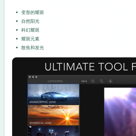
变形的耀斑
自然阳光
科幻耀斑
耀斑元素
散焦和发光