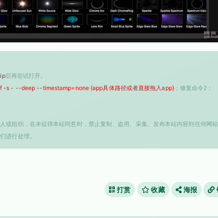
ip
后再尝试打开。
 -f -s - --deep --timestamp=none {app具体路径或者直接拖入app}
；修复命令2：
个人或组织，在未征得本站同意时，禁止复制、盗用、采集、发布本站内容到任何网站
我们进行处理。
打赏
收藏
海报