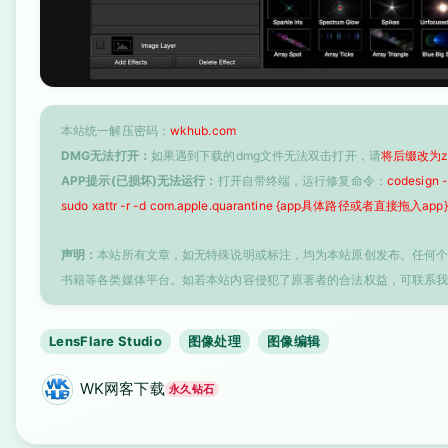
本站统一解压密码：
wkhub.com
DMG无法打开：
如果遇到下载的dmg文件无法双击打开，请
将后缀改为z
APP提示(已损坏)无法运行：
打开自带终端，运行修复命令：
codesign
sudo xattr -r -d com.apple.quarantine {app具体路径或者直接拖入app}
声明：
本站所有文章，如无特殊说明或标注，均为本站原创发布。任何
书籍等各类媒体平台。如若本站内容侵犯了原著者的合法权益，可联系
LensFlare Studio
图像处理
图像编辑
WK网客下载
永久钻石