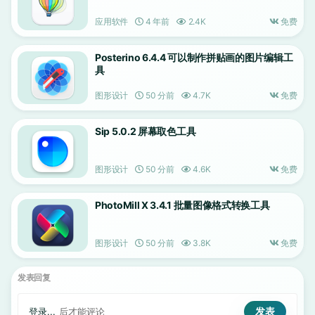
应用软件
4 年前
2.4K
免费
Posterino 6.4.4 可以制作拼贴画的图片编辑工
具
图形设计
50 分前
4.7K
免费
Sip 5.0.2 屏幕取色工具
图形设计
50 分前
4.6K
免费
PhotoMill X 3.4.1 批量图像格式转换工具
图形设计
50 分前
3.8K
免费
发表回复
登录...
后才能评论