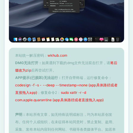
本站统一解压密码：
wkhub.com
DMG无法打开：
如果遇到下载的dmg文件无法双击打开，请
将后
缀改为zip
后再尝试打开。
APP提示(已损坏)无法运行：
打开自带终端，运行修复命令：
codesign -f -s - --deep --timestamp=none {app具体路径或者
直接拖入app}
；修复命令2：
sudo xattr -r -d
com.apple.quarantine {app具体路径或者直接拖入app}
声明：
本站所有文章，如无特殊说明或标注，均为本站原创发
布。任何个人或组织，在未征得本站同意时，禁止复制、盗用、
采集、发布本站内容到任何网站、书籍等各类媒体平台。如若本