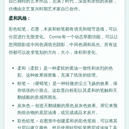
自己独特的艺术作品，充满了时代，深度和永恒的美丽，
仿佛由文艺复兴时期艺术家自己创作。
柔和风格：
彩色铅笔，石墨，木炭和粉笔都有填充和细节选项，可以
分层进行无限变化。 Conte有一个动态草图功能，可以让
您用阴影或中间色调填充阴影，中间色调和高光。所有这
些都可以改变笔划的方向，大小，体积和变化。
柔和（柔软）是一种柔软的黄油一致性和浓烈的色
彩。这种效果很密集，充满了纸张的纹理。
粉笔 – （硬蜡笔）是一种轻微的尘土飞扬的效果，保
存纸张的小斑点。这款垩白粉彩以其柔和的笔触和天
鹅绒般的质感而闻名。
炭灰色 – 创造天鹅绒般的黑色炭灰色效果。用它来预
热组合物的底层油漆，或完成成品木炭片。
彩色铅笔 – 在图形中创建柔和的彩色笔画，可以将其
分层以建立颜色，然后使用轻型铅笔图层或涂抹工具