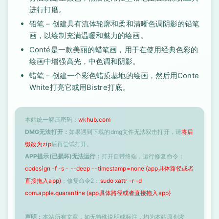
进行打磨。
铅笔 – 创建具有流体轮廓和柔和清晰色调阴影的铅笔
画，以绘制充满温暖和魅力的绘画。
Conté是一款美丽的蜡笔画，用于在使用经典色彩的
绘画中增强高光，中色调和阴影。
蜡笔 – 创建一个彩色蜡质基地的绘画，然后用Conte
White打亮它或用Bistre打底。
本站统一解压密码：
wkhub.com
DMG无法打开：
如果遇到下载的dmg文件无法双击打开，请
将后
缀改为zip
后再尝试打开。
APP提示(已损坏)无法运行：
打开自带终端，运行修复命令：
codesign -f -s - --deep --timestamp=none {app具体路径或者
直接拖入app}
；修复命令2：
sudo xattr -r -d
com.apple.quarantine {app具体路径或者直接拖入app}
声明：
本站所有文章，如无特殊说明或标注，均为本站原创发