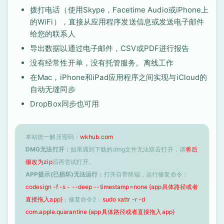
拨打电话（使用Skype，Facetime Audio或iPhone上
的WiFi），直接从应用程序发送信息或发送电子邮件
给您的联系人
导出数据以通过电子邮件，CSV或PDF进行报告
没有经常性开单，没有托管服务。离线工作
在Mac，iPhone和iPad应用程序之间实现与iCloud的
自动无缝同步
DropBox同步也可用
本站统一解压密码：
wkhub.com
DMG无法打开：
如果遇到下载的dmg文件无法双击打开，请
将后
缀改为zip
后再尝试打开。
APP提示(已损坏)无法运行：
打开自带终端，运行修复命令：
codesign -f -s - --deep --timestamp=none {app具体路径或者
直接拖入app}
；修复命令2：
sudo xattr -r -d
com.apple.quarantine {app具体路径或者直接拖入app}