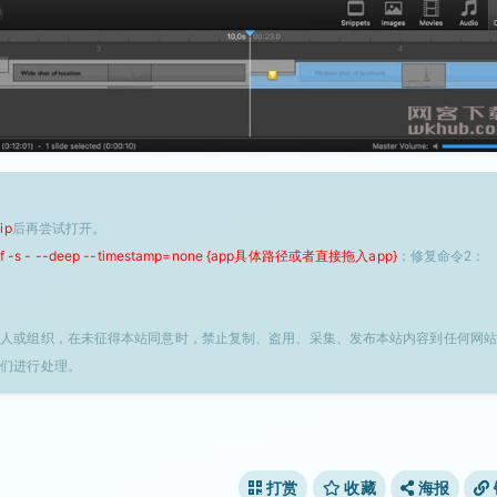
ip
后再尝试打开。
 -f -s - --deep --timestamp=none {app具体路径或者直接拖入app}
；修复命令2：
个人或组织，在未征得本站同意时，禁止复制、盗用、采集、发布本站内容到任何网站
我们进行处理。
打赏
收藏
海报