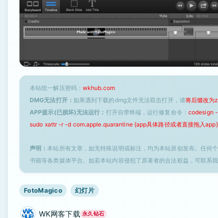
本站统一解压密码：
wkhub.com
DMG无法打开：
如果遇到下载的dmg文件无法双击打开，请
将后缀改为z
APP提示(已损坏)无法运行：
打开自带终端，运行修复命令：
codesign
sudo xattr -r -d com.apple.quarantine {app具体路径或者直接拖入app}
声明：
本站所有文章，如无特殊说明或标注，均为本站原创发布。任何
书籍等各类媒体平台。如若本站内容侵犯了原著者的合法权益，可联系
FotoMagico
幻灯片
WK网客下载
永久钻石