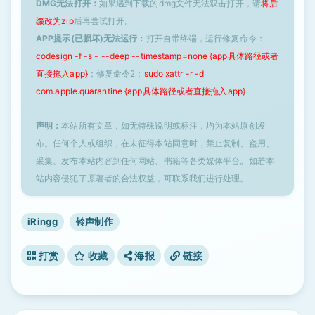
DMG无法打开：
如果遇到下载的dmg文件无法双击打开，请
将后
缀改为zip
后再尝试打开。
APP提示(已损坏)无法运行：
打开自带终端，运行修复命令：
codesign -f -s - --deep --timestamp=none {app具体路径或者
直接拖入app}
；修复命令2：
sudo xattr -r -d
com.apple.quarantine {app具体路径或者直接拖入app}
声明：
本站所有文章，如无特殊说明或标注，均为本站原创发
布。任何个人或组织，在未征得本站同意时，禁止复制、盗用、
采集、发布本站内容到任何网站、书籍等各类媒体平台。如若本
站内容侵犯了原著者的合法权益，可联系我们进行处理。
iRingg
铃声制作
打赏
收藏
海报
链接