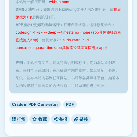
本站统一解压密码：
wkhub.com
DMG无法打开：
如果遇到下载的dmg文件无法双击打开，请
将后
缀改为zip
后再尝试打开。
APP提示(已损坏)无法运行：
打开自带终端，运行修复命令：
codesign -f -s - --deep --timestamp=none {app具体路径或者
直接拖入app}
；修复命令2：
sudo xattr -r -d
com.apple.quarantine {app具体路径或者直接拖入app}
声明：
本站所有文章，如无特殊说明或标注，均为本站原创发
布。任何个人或组织，在未征得本站同意时，禁止复制、盗用、
采集、发布本站内容到任何网站、书籍等各类媒体平台。如若本
站内容侵犯了原著者的合法权益，可联系我们进行处理。
Cisdem PDF Converter
PDF
打赏
收藏
海报
链接