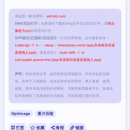
本站统一解压密码：
wkhub.com
DMG无法打开：
如果遇到下载的dmg文件无法双击打开，请
将后
缀改为zip
后再尝试打开。
APP提示(已损坏)无法运行：
打开自带终端，运行修复命令：
codesign -f -s - --deep --timestamp=none {app具体路径或者
直接拖入app}
；修复命令2：
sudo xattr -r -d
com.apple.quarantine {app具体路径或者直接拖入app}
声明：
本站所有文章，如无特殊说明或标注，均为本站原创发
布。任何个人或组织，在未征得本站同意时，禁止复制、盗用、
采集、发布本站内容到任何网站、书籍等各类媒体平台。如若本
站内容侵犯了原著者的合法权益，可联系我们进行处理。
Optimage
图片压缩
打赏
收藏
海报
链接