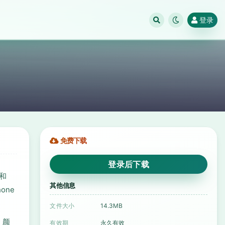
登录
免费下载
登录后下载
d和
其他信息
one
文件大小
14.3MB
，颜
有效期
永久有效