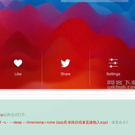
ip
后再尝试打开。
 -f -s - --deep --timestamp=none {app具体路径或者直接拖入app}
；修复命令2：