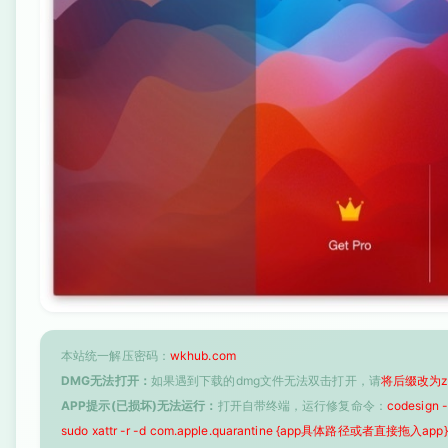
本站统一解压密码：
wkhub.com
DMG无法打开：
如果遇到下载的dmg文件无法双击打开，请
将后缀改为z
APP提示(已损坏)无法运行：
打开自带终端，运行修复命令：
codesign
sudo xattr -r -d com.apple.quarantine {app具体路径或者直接拖入app}