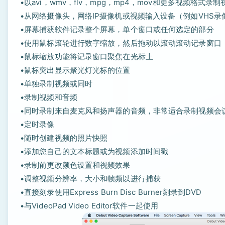
•以avi，wmv，flv，mpg，mp4，mov和更多视频格式录制
•从网络摄像头，网络IP摄像机或视频输入设备（例如VHS
•屏幕捕获软件记录整个屏幕，单个窗口或任何选定的部分
•使用鼠标滚轮进行数字缩放，然后拖动以滚动滚动记录窗口
•鼠标缩放功能将记录窗口聚焦在光标上
•鼠标突出显示聚光灯光标的位置
•单独录制视频或同时
•录制视频和音频
•同时录制来自麦克风和扬声器的音频，非常适合录制视频会
•定时录像
•随时创建视频的照片快照
•添加您自己的文本标题或为视频添加时间戳
•录制前更改颜色设置和视频效果
•调整视频分辨率，大小和帧频以进行捕获
•直接刻录使用Express Burn Disc Burner刻录到DVD
•与VideoPad Video Editor软件一起使用