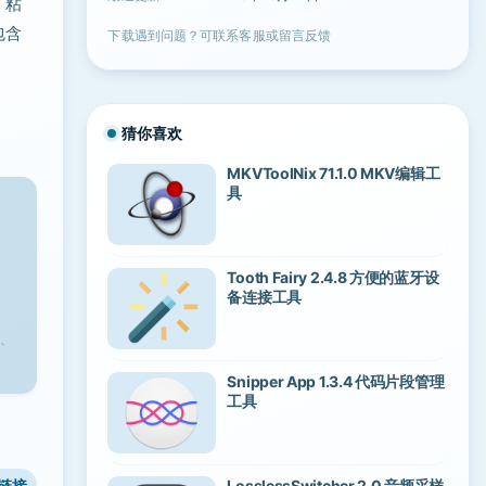
、粘
包含
下载遇到问题？可联系客服或留言反馈
猜你喜欢
MKVToolNix 71.1.0 MKV编辑工
具
Tooth Fairy 2.4.8 方便的蓝牙设
备连接工具
、
Snipper App 1.3.4 代码片段管理
工具
链接
LosslessSwitcher 2.0 音频采样