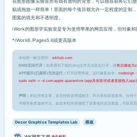
在图形图像实验室所有我有透明的背景，可以很容易将它们放
贴或拖放一样简单！里面的每个项目都允许一定程度的定制，
图案的填充和不透明度。
iWork的图形学实验室是专为使用苹果的网页应用，但对象和
*iWork6 /Pages5.6或更高版本
本站统一解压密码：
wkhub.com
DMG无法打开：
如果遇到下载的dmg文件无法双击打开，请
将后缀改为z
APP提示(已损坏)无法运行：
打开自带终端，运行修复命令：
codesign
sudo xattr -r -d com.apple.quarantine {app具体路径或者直接拖入app}
声明：
本站所有文章，如无特殊说明或标注，均为本站原创发布。任何
书籍等各类媒体平台。如若本站内容侵犯了原著者的合法权益，可联系
Decor Graphics Templates Lab
模板
WK网客下载
永久钻石